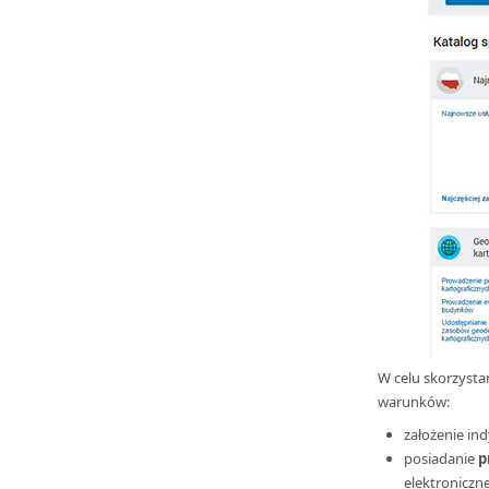
bby stock
W celu skorzysta
warunków:
założenie i
posiadanie
p
elektronicz